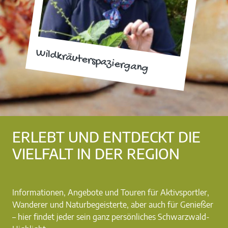
Wildkräuterspaziergang
ERLEBT UND ENTDECKT DIE
VIELFALT IN DER REGION
Informationen, Angebote und Touren für Aktivsportler,
Wanderer und Naturbegeisterte, aber auch für Genießer
– hier findet jeder sein ganz persönliches Schwarzwald-