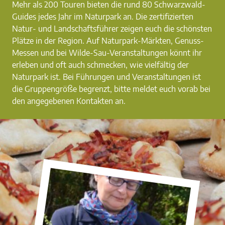
Mehr als 200 Touren bieten die rund 80 Schwarzwald-
Guides jedes Jahr im Naturpark an. Die zertifizierten
Natur- und Landschaftsführer zeigen euch die schönsten
Plätze in der Region. Auf Naturpark-Märkten, Genuss-
Messen und bei Wilde-Sau-Veranstaltungen könnt ihr
erleben und oft auch schmecken, wie vielfältig der
Naturpark ist. Bei Führungen und Veranstaltungen ist
die Gruppengröße begrenzt, bitte meldet euch vorab bei
den angegebenen Kontakten an.