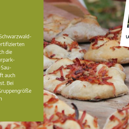
0 Schwarzwald-
W
rtifizierten
ch die
urpark-
-Sau-
ft auch
st. Bei
 Gruppengröße
n