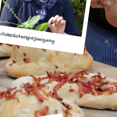
ildkräuterspaziergang