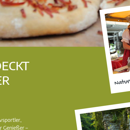
DECKT
ER
Natur
vsportler,
r Genießer –