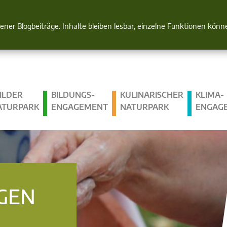
Natur im Blick
gener Blogbeiträge. Inhalte bleiben lesbar, einzelne Funktionen kön
ILDER
BILDUNGS­
KULINARISCHER
KLIMA­
ATURPARK
ENGAGEMENT
NATURPARK
ENGAG
GEN