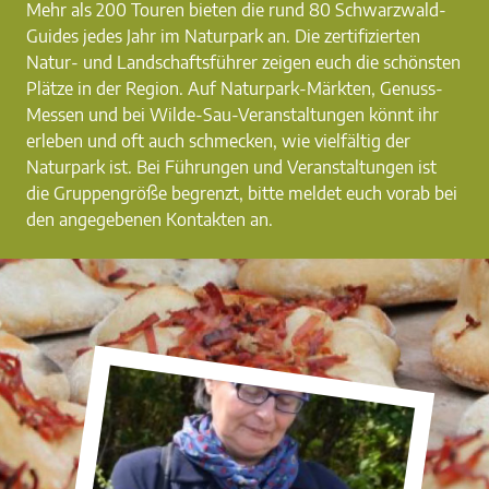
Mehr als 200 Touren bieten die rund 80 Schwarzwald-
Guides jedes Jahr im Naturpark an. Die zertifizierten
Natur- und Landschaftsführer zeigen euch die schönsten
Plätze in der Region. Auf Naturpark-Märkten, Genuss-
Messen und bei Wilde-Sau-Veranstaltungen könnt ihr
erleben und oft auch schmecken, wie vielfältig der
Naturpark ist. Bei Führungen und Veranstaltungen ist
die Gruppengröße begrenzt, bitte meldet euch vorab bei
den angegebenen Kontakten an.