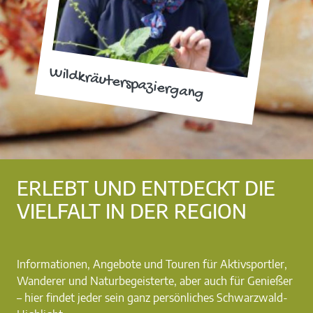
Wildkräuterspaziergang
ERLEBT UND ENTDECKT DIE
VIELFALT IN DER REGION
Informationen, Angebote und Touren für Aktivsportler,
Wanderer und Naturbegeisterte, aber auch für Genießer
– hier findet jeder sein ganz persönliches Schwarzwald-