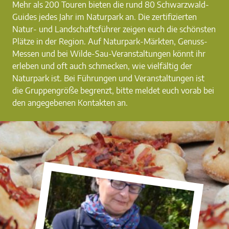
Mehr als 200 Touren bieten die rund 80 Schwarzwald-
Guides jedes Jahr im Naturpark an. Die zertifizierten
Natur- und Landschaftsführer zeigen euch die schönsten
Plätze in der Region. Auf Naturpark-Märkten, Genuss-
Messen und bei Wilde-Sau-Veranstaltungen könnt ihr
erleben und oft auch schmecken, wie vielfältig der
Naturpark ist. Bei Führungen und Veranstaltungen ist
die Gruppengröße begrenzt, bitte meldet euch vorab bei
den angegebenen Kontakten an.