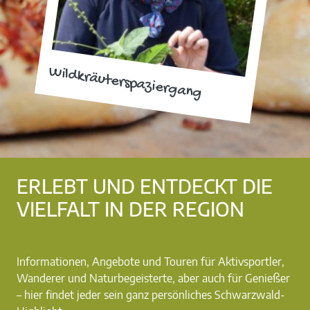
Wildkräuterspaziergang
ERLEBT UND ENTDECKT DIE
VIELFALT IN DER REGION
Informationen, Angebote und Touren für Aktivsportler,
Wanderer und Naturbegeisterte, aber auch für Genießer
– hier findet jeder sein ganz persönliches Schwarzwald-