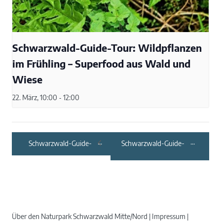
Schwarzwald-Guide-Tour: Wildpflanzen
im Frühling – Superfood aus Wald und
Wiese
22. März, 10:00
-
12:00
Schwarzwald-Guide-
Schwarzwald-Guide-
Tour: Das Auerhuhn –
Tour:
der Charaktervogel
Flussbettwanderung
des Schwarzwalds
Über den Naturpark Schwarzwald Mitte/Nord
Impressum