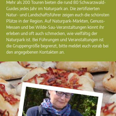
Mehr als 200 Touren bieten die rund 80 Schwarzwald-
Guides jedes Jahr im Naturpark an. Die zertifizierten
Natur- und Landschaftsführer zeigen euch die schönsten
Plätze in der Region. Auf Naturpark-Märkten, Genuss-
Messen und bei Wilde-Sau-Veranstaltungen könnt ihr
erleben und oft auch schmecken, wie vielfältig der
Naturpark ist. Bei Führungen und Veranstaltungen ist
die Gruppengröße begrenzt, bitte meldet euch vorab bei
den angegebenen Kontakten an.