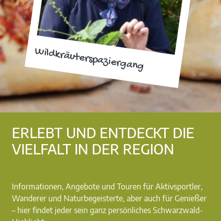
Wildkräuterspaziergang
ERLEBT UND ENTDECKT DIE
VIELFALT IN DER REGION
Informationen, Angebote und Touren für Aktivsportler,
Wanderer und Naturbegeisterte, aber auch für Genießer
– hier findet jeder sein ganz persönliches Schwarzwald-