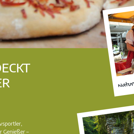
DECKT
ER
Natur
vsportler,
r Genießer –