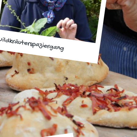
ildkräuterspaziergang