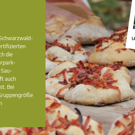
0 Schwarzwald-
W
rtifizierten
ch die
urpark-
-Sau-
ft auch
st. Bei
 Gruppengröße
n