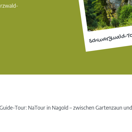
arzwald-
Schwarzwald-T
uide-Tour: NaTour in Nagold – zwischen Gartenzaun un