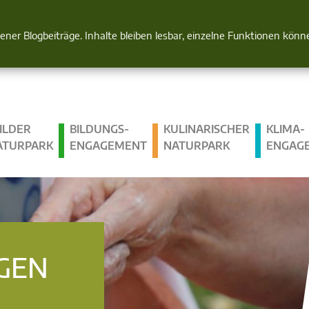
Natur im Blick
gener Blogbeiträge. Inhalte bleiben lesbar, einzelne Funktionen kön
ILDER
BILDUNGS­
KULINARISCHER
KLIMA­
ATURPARK
ENGAGEMENT
NATURPARK
ENGAG
GEN