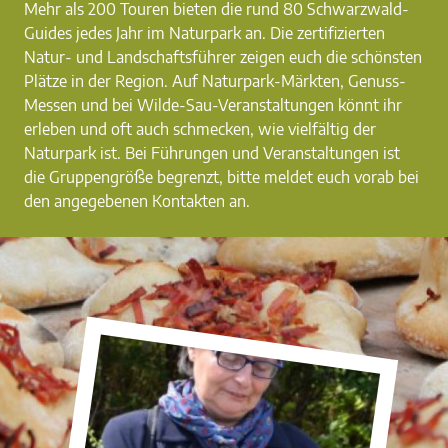
Mehr als 200 Touren bieten die rund 80 Schwarzwald-
Guides jedes Jahr im Naturpark an. Die zertifizierten
Natur- und Landschaftsführer zeigen euch die schönsten
Plätze in der Region. Auf Naturpark-Märkten, Genuss-
Messen und bei Wilde-Sau-Veranstaltungen könnt ihr
erleben und oft auch schmecken, wie vielfältig der
Naturpark ist. Bei Führungen und Veranstaltungen ist
die Gruppengröße begrenzt, bitte meldet euch vorab bei
den angegebenen Kontakten an.