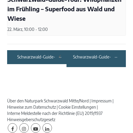
im Frühling – Superfood aus Wald und
Wiese
22. März, 10:00
-
12:00
Schwarzwald-Guide-
Schwarzwald-Guide-
Tour: 125 Jahre
Tour: Es grünt so grün
Westweg –
… in Nagold
Jubiläumstour von
Dobel nach Pforzheim
Über den Naturpark Schwarzwald Mitte/Nord
Impressum
Hinweise zum Datenschutz
Cookie Einstellungen
Interne Meldestelle nach der Richtlinie (EU) 2019/1937
Hinweisgeberschutzgesetz