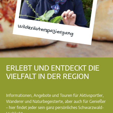
Wildkräuterspaziergang
ERLEBT UND ENTDECKT DIE
VIELFALT IN DER REGION
Informationen, Angebote und Touren für Aktivsportler,
Wanderer und Naturbegeisterte, aber auch für Genießer
– hier findet jeder sein ganz persönliches Schwarzwald-