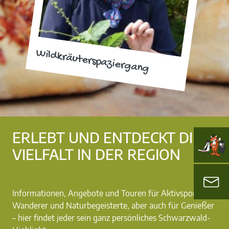
Wildkräuterspaziergang
ERLEBT UND ENTDECKT DIE
VIELFALT IN DER REGION
Informationen, Angebote und Touren für Aktivsportler,
Wanderer und Naturbegeisterte, aber auch für Genießer
– hier findet jeder sein ganz persönliches Schwarzwald-