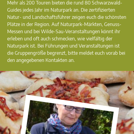
Mehr als 200 Touren bieten die rund 80 Schwarzwald-
Guides jedes Jahr im Naturpark an. Die zertifizierten
Natur- und Landschaftsführer zeigen euch die schönsten
Plätze in der Region. Auf Naturpark-Märkten, Genuss-
Messen und bei Wilde-Sau-Veranstaltungen könnt ihr
erleben und oft auch schmecken, wie vielfältig der
Naturpark ist. Bei Führungen und Veranstaltungen ist
die Gruppengröße begrenzt, bitte meldet euch vorab bei
den angegebenen Kontakten an.