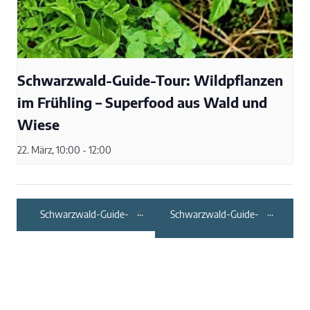
Schwarzwald-Guide-Tour: Wildpflanzen
im Frühling – Superfood aus Wald und
Wiese
22. März, 10:00
-
12:00
Schwarzwald-Guide-
Schwarzwald-Guide-
Tour: Grünes
Tour: Auf geht’s zur
Frühstück auf dem
Auerhahnjagd
Weg zur Ruine
Liebeneck