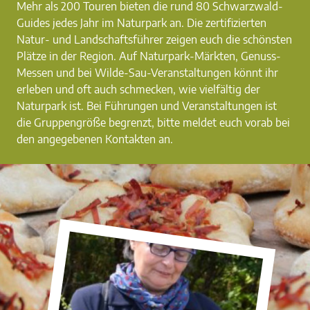
Mehr als 200 Touren bieten die rund 80 Schwarzwald-
Guides jedes Jahr im Naturpark an. Die zertifizierten
Natur- und Landschaftsführer zeigen euch die schönsten
Plätze in der Region. Auf Naturpark-Märkten, Genuss-
Messen und bei Wilde-Sau-Veranstaltungen könnt ihr
erleben und oft auch schmecken, wie vielfältig der
Naturpark ist. Bei Führungen und Veranstaltungen ist
die Gruppengröße begrenzt, bitte meldet euch vorab bei
den angegebenen Kontakten an.