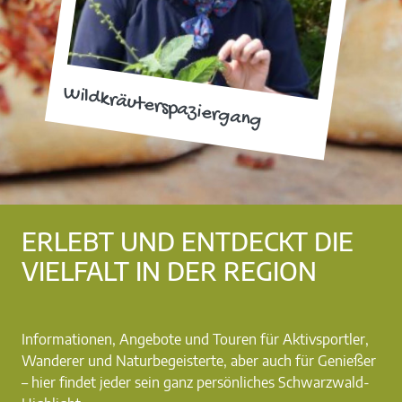
Wildkräuterspaziergang
ERLEBT UND ENTDECKT DIE
VIELFALT IN DER REGION
Informationen, Angebote und Touren für Aktivsportler,
Wanderer und Naturbegeisterte, aber auch für Genießer
– hier findet jeder sein ganz persönliches Schwarzwald-