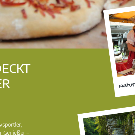
DECKT
ER
Natur
vsportler,
r Genießer –