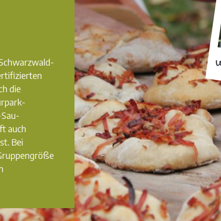
0 Schwarzwald-
W
rtifizierten
ch die
urpark-
-Sau-
ft auch
st. Bei
 Gruppengröße
n