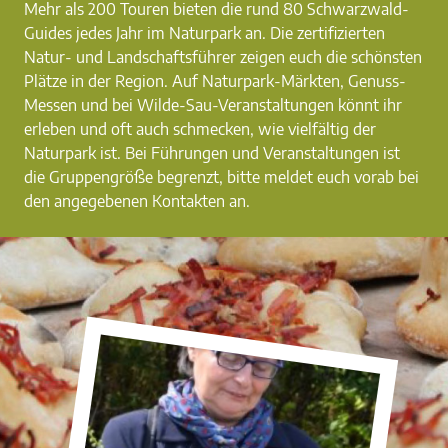
Mehr als 200 Touren bieten die rund 80 Schwarzwald-
Guides jedes Jahr im Naturpark an. Die zertifizierten
Natur- und Landschaftsführer zeigen euch die schönsten
Plätze in der Region. Auf Naturpark-Märkten, Genuss-
Messen und bei Wilde-Sau-Veranstaltungen könnt ihr
erleben und oft auch schmecken, wie vielfältig der
Naturpark ist. Bei Führungen und Veranstaltungen ist
die Gruppengröße begrenzt, bitte meldet euch vorab bei
den angegebenen Kontakten an.