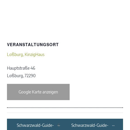
VERANSTALTUNGSORT
Loßburg, KinzigHaus
Hauptstraße 46
Loßburg
,
72290
Google Karte anzeigen
Schwarzwald-Guide-
Schwarzwald-Guide-
Tour: Biotope für die
Tour: Sommerliche