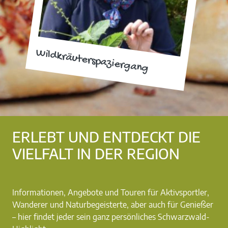
Wildkräuterspaziergang
ERLEBT UND ENTDECKT DIE
VIELFALT IN DER REGION
Informationen, Angebote und Touren für Aktivsportler,
Wanderer und Naturbegeisterte, aber auch für Genießer
– hier findet jeder sein ganz persönliches Schwarzwald-