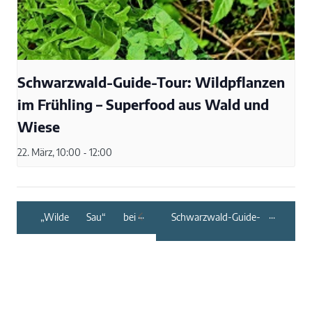
Schwarzwald-Guide-Tour: Wildpflanzen
im Frühling – Superfood aus Wald und
Wiese
22. März, 10:00
-
12:00
„Wilde Sau“ bei
Schwarzwald-Guide-
„Wildes und Feines“
Tour: NaTour in
Nagold – Winterzeit
zwischen Gartenzaun
und Landschaftsraum