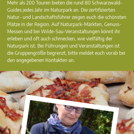
Mehr als 200 Touren bieten die rund 80 Schwarzwald-
Guides jedes Jahr im Naturpark an. Die zertifizierten
Natur- und Landschaftsführer zeigen euch die schönsten
Plätze in der Region. Auf Naturpark-Märkten, Genuss-
Messen und bei Wilde-Sau-Veranstaltungen könnt ihr
erleben und oft auch schmecken, wie vielfältig der
Naturpark ist. Bei Führungen und Veranstaltungen ist
die Gruppengröße begrenzt, bitte meldet euch vorab bei
den angegebenen Kontakten an.