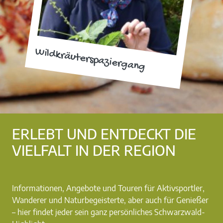
Wildkräuterspaziergang
ERLEBT UND ENTDECKT DIE
VIELFALT IN DER REGION
Informationen, Angebote und Touren für Aktivsportler,
Wanderer und Naturbegeisterte, aber auch für Genießer
– hier findet jeder sein ganz persönliches Schwarzwald-