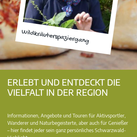
Wildkräuterspaziergang
ERLEBT UND ENTDECKT DIE
VIELFALT IN DER REGION
Informationen, Angebote und Touren für Aktivsportler,
Wanderer und Naturbegeisterte, aber auch für Genießer
– hier findet jeder sein ganz persönliches Schwarzwald-