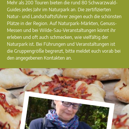
Mehr als 200 Touren bieten die rund 80 Schwarzwald-
Guides jedes Jahr im Naturpark an. Die zertifizierten
Natur- und Landschaftsführer zeigen euch die schönsten
Plätze in der Region. Auf Naturpark-Märkten, Genuss-
Messen und bei Wilde-Sau-Veranstaltungen könnt ihr
erleben und oft auch schmecken, wie vielfältig der
Naturpark ist. Bei Führungen und Veranstaltungen ist
die Gruppengröße begrenzt, bitte meldet euch vorab bei
den angegebenen Kontakten an.