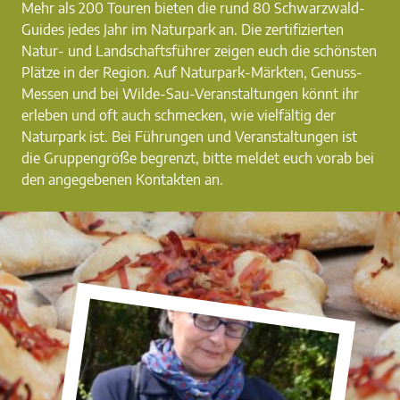
Mehr als 200 Touren bieten die rund 80 Schwarzwald-
Guides jedes Jahr im Naturpark an. Die zertifizierten
Natur- und Landschaftsführer zeigen euch die schönsten
Plätze in der Region. Auf Naturpark-Märkten, Genuss-
Messen und bei Wilde-Sau-Veranstaltungen könnt ihr
erleben und oft auch schmecken, wie vielfältig der
Naturpark ist. Bei Führungen und Veranstaltungen ist
die Gruppengröße begrenzt, bitte meldet euch vorab bei
den angegebenen Kontakten an.