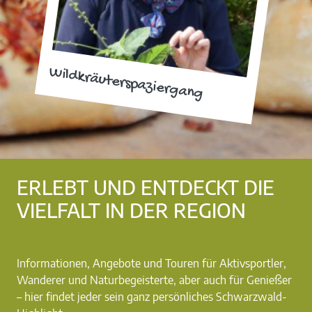
Wildkräuterspaziergang
ERLEBT UND ENTDECKT DIE
VIELFALT IN DER REGION
Informationen, Angebote und Touren für Aktivsportler,
Wanderer und Naturbegeisterte, aber auch für Genießer
– hier findet jeder sein ganz persönliches Schwarzwald-