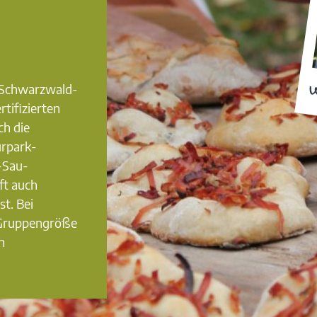
0 Schwarzwald-
W
rtifizierten
ch die
urpark-
-Sau-
ft auch
st. Bei
 Gruppengröße
n