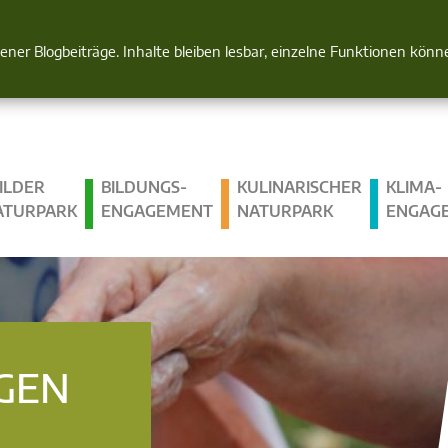
Natur im Blick
gener Blogbeiträge. Inhalte bleiben lesbar, einzelne Funktionen kön
ILDER
BILDUNGS­
KULINARISCHER
KLIMA­
ATURPARK
ENGAGEMENT
NATURPARK
ENGAG
GEN