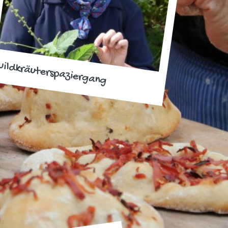
ildkräuterspaziergang