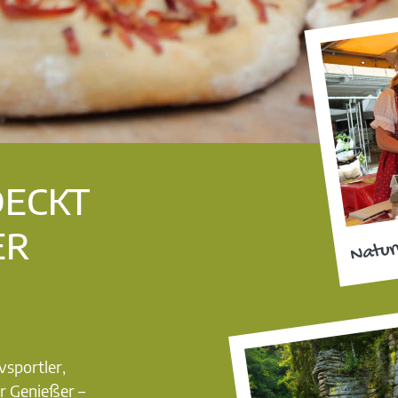
DECKT
ER
Natur
vsportler,
r Genießer –