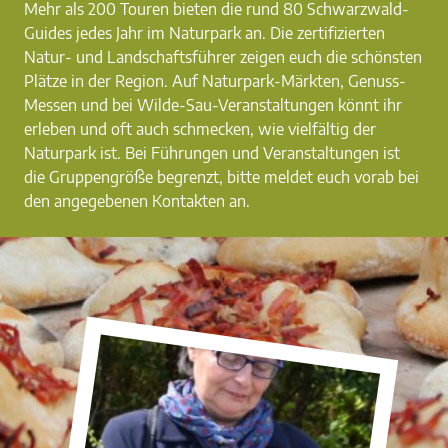
Mehr als 200 Touren bieten die rund 80 Schwarzwald-
Guides jedes Jahr im Naturpark an. Die zertifizierten
Natur- und Landschaftsführer zeigen euch die schönsten
Plätze in der Region. Auf Naturpark-Märkten, Genuss-
Messen und bei Wilde-Sau-Veranstaltungen könnt ihr
erleben und oft auch schmecken, wie vielfältig der
Naturpark ist. Bei Führungen und Veranstaltungen ist
die Gruppengröße begrenzt, bitte meldet euch vorab bei
den angegebenen Kontakten an.