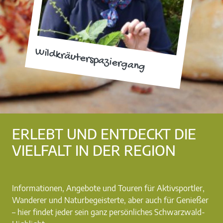
Wildkräuterspaziergang
ERLEBT UND ENTDECKT DIE
VIELFALT IN DER REGION
Informationen, Angebote und Touren für Aktivsportler,
Wanderer und Naturbegeisterte, aber auch für Genießer
– hier findet jeder sein ganz persönliches Schwarzwald-