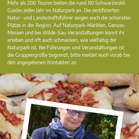
Mehr als 200 Touren bieten die rund 80 Schwarzwald-
Guides jedes Jahr im Naturpark an. Die zertifizierten
Natur- und Landschaftsführer zeigen euch die schönsten
Plätze in der Region. Auf Naturpark-Märkten, Genuss-
Messen und bei Wilde-Sau-Veranstaltungen könnt ihr
erleben und oft auch schmecken, wie vielfältig der
Naturpark ist. Bei Führungen und Veranstaltungen ist
die Gruppengröße begrenzt, bitte meldet euch vorab bei
den angegebenen Kontakten an.