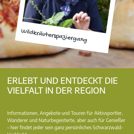
Wildkräuterspaziergang
ERLEBT UND ENTDECKT DIE
VIELFALT IN DER REGION
Informationen, Angebote und Touren für Aktivsportler,
Wanderer und Naturbegeisterte, aber auch für Genießer
– hier findet jeder sein ganz persönliches Schwarzwald-