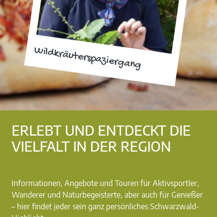
Wildkräuterspaziergang
ERLEBT UND ENTDECKT DIE
VIELFALT IN DER REGION
Informationen, Angebote und Touren für Aktivsportler,
Wanderer und Naturbegeisterte, aber auch für Genießer
– hier findet jeder sein ganz persönliches Schwarzwald-