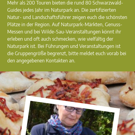
Mehr als 200 Touren bieten die rund 80 Schwarzwald-
Guides jedes Jahr im Naturpark an. Die zertifizierten
Natur- und Landschaftsführer zeigen euch die schönsten
Plätze in der Region. Auf Naturpark-Märkten, Genuss-
Messen und bei Wilde-Sau-Veranstaltungen könnt ihr
erleben und oft auch schmecken, wie vielfältig der
Naturpark ist. Bei Führungen und Veranstaltungen ist
die Gruppengröße begrenzt, bitte meldet euch vorab bei
den angegebenen Kontakten an.