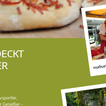
DECKT
ER
Natur
vsportler,
r Genießer –