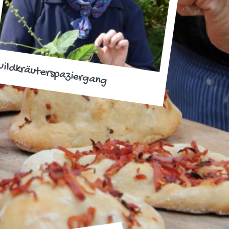
ildkräuterspaziergang