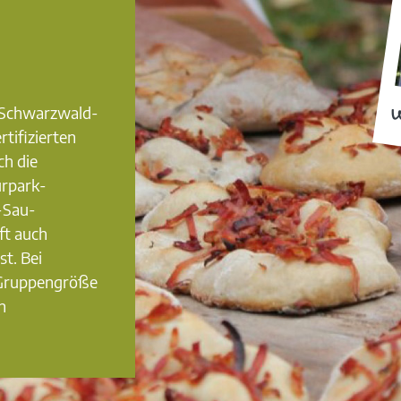
0 Schwarzwald-
W
rtifizierten
ch die
urpark-
-Sau-
ft auch
st. Bei
 Gruppengröße
n