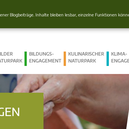
Natur im Blick
gener Blogbeiträge. Inhalte bleiben lesbar, einzelne Funktionen kön
ILDER
BILDUNGS­
KULINARISCHER
KLIMA­
ATURPARK
ENGAGEMENT
NATURPARK
ENGAG
GEN