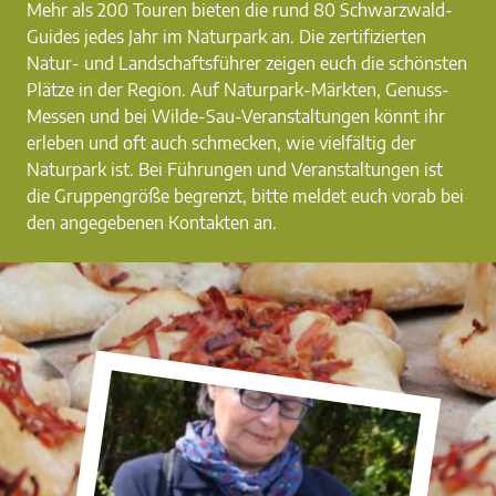
Mehr als 200 Touren bieten die rund 80 Schwarzwald-
Guides jedes Jahr im Naturpark an. Die zertifizierten
Natur- und Landschaftsführer zeigen euch die schönsten
Plätze in der Region. Auf Naturpark-Märkten, Genuss-
Messen und bei Wilde-Sau-Veranstaltungen könnt ihr
erleben und oft auch schmecken, wie vielfältig der
Naturpark ist. Bei Führungen und Veranstaltungen ist
die Gruppengröße begrenzt, bitte meldet euch vorab bei
den angegebenen Kontakten an.