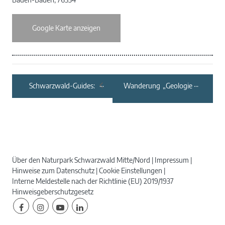
Google Karte anzeigen
Schwarzwald-Guides:
Wanderung „Geologie
Kräutertour mit
ums Eck“ mit dem
Flammenkuchenessen
Schwarzwaldverein
aus dem Holzofen
Bad Liebenzell
Über den Naturpark Schwarzwald Mitte/Nord
Impressum
Hinweise zum Datenschutz
Cookie Einstellungen
Interne Meldestelle nach der Richtlinie (EU) 2019/1937
Hinweisgeberschutzgesetz