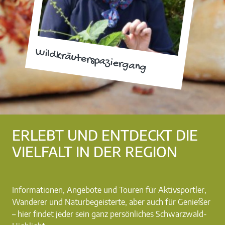
Wildkräuterspaziergang
ERLEBT UND ENTDECKT DIE
VIELFALT IN DER REGION
Informationen, Angebote und Touren für Aktivsportler,
Wanderer und Naturbegeisterte, aber auch für Genießer
– hier findet jeder sein ganz persönliches Schwarzwald-