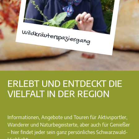
Wildkräuterspaziergang
ERLEBT UND ENTDECKT DIE
VIELFALT IN DER REGION
Informationen, Angebote und Touren für Aktivsportler,
Wanderer und Naturbegeisterte, aber auch für Genießer
– hier findet jeder sein ganz persönliches Schwarzwald-