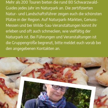
Mehr als 200 Touren bieten die rund 80 Schwarzwald-
Guides jedes Jahr im Naturpark an. Die zertifizierten
Natur- und Landschaftsführer zeigen euch die schönsten
Plätze in der Region. Auf Naturpark-Märkten, Genuss-
Messen und bei Wilde-Sau-Veranstaltungen könnt ihr
erleben und oft auch schmecken, wie vielfältig der
Naturpark ist. Bei Führungen und Veranstaltungen ist
die Gruppengröße begrenzt, bitte meldet euch vorab bei
den angegebenen Kontakten an.