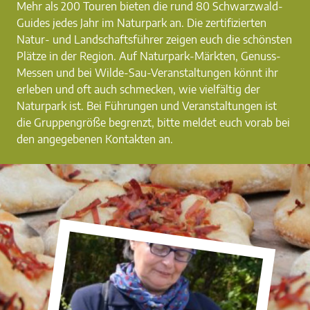
Mehr als 200 Touren bieten die rund 80 Schwarzwald-
Guides jedes Jahr im Naturpark an. Die zertifizierten
Natur- und Landschaftsführer zeigen euch die schönsten
Plätze in der Region. Auf Naturpark-Märkten, Genuss-
Messen und bei Wilde-Sau-Veranstaltungen könnt ihr
erleben und oft auch schmecken, wie vielfältig der
Naturpark ist. Bei Führungen und Veranstaltungen ist
die Gruppengröße begrenzt, bitte meldet euch vorab bei
den angegebenen Kontakten an.