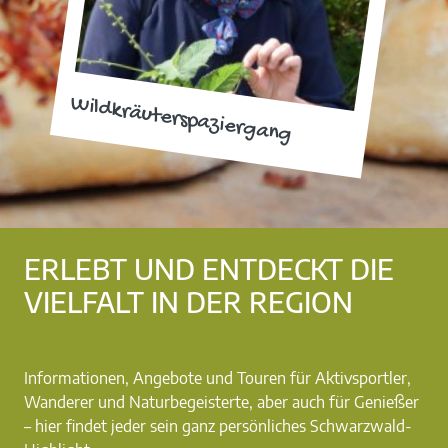
Wildkräuterspaziergang
ERLEBT UND ENTDECKT DIE
VIELFALT IN DER REGION
Informationen, Angebote und Touren für Aktivsportler,
Wanderer und Naturbegeisterte, aber auch für Genießer
– hier findet jeder sein ganz persönliches Schwarzwald-