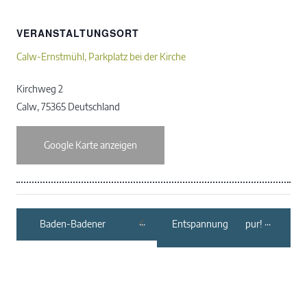
VERANSTALTUNGSORT
Calw-Ernstmühl, Parkplatz bei der Kirche
Kirchweg 2
Calw
,
75365
Deutschland
Google Karte anzeigen
Baden-Badener
Entspannung pur!
Winzergenossenschaft:
Wellness-Wandern
Weinwandertag und
am Muttertag – für
Tag der offenen Tür
die ganze Familie