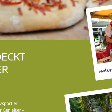
DECKT
ER
Natur
vsportler,
r Genießer –