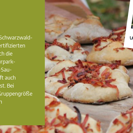
0 Schwarzwald-
W
rtifizierten
ch die
urpark-
-Sau-
ft auch
st. Bei
 Gruppengröße
n