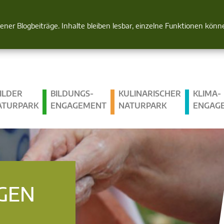
Natur im Blick
gener Blogbeiträge. Inhalte bleiben lesbar, einzelne Funktionen kön
ILDER
BILDUNGS­
KULINARISCHER
KLIMA­
ATURPARK
ENGAGEMENT
NATURPARK
ENGAG
GEN