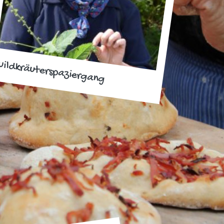
ildkräuterspaziergang