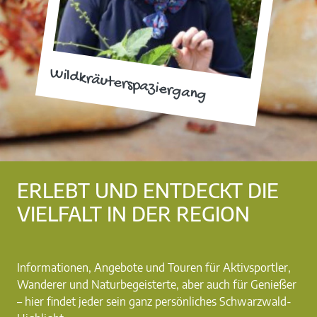
Wildkräuterspaziergang
ERLEBT UND ENTDECKT DIE
VIELFALT IN DER REGION
Informationen, Angebote und Touren für Aktivsportler,
Wanderer und Naturbegeisterte, aber auch für Genießer
– hier findet jeder sein ganz persönliches Schwarzwald-