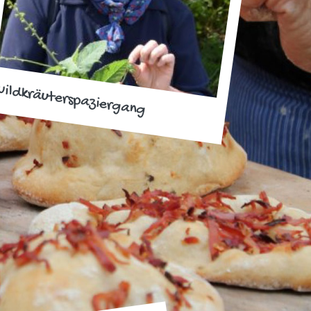
ildkräuterspaziergang