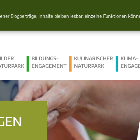
Natur im Blick
gener Blogbeiträge. Inhalte bleiben lesbar, einzelne Funktionen kön
ILDER
BILDUNGS­
KULINARISCHER
KLIMA­
ATURPARK
ENGAGEMENT
NATURPARK
ENGAG
GEN