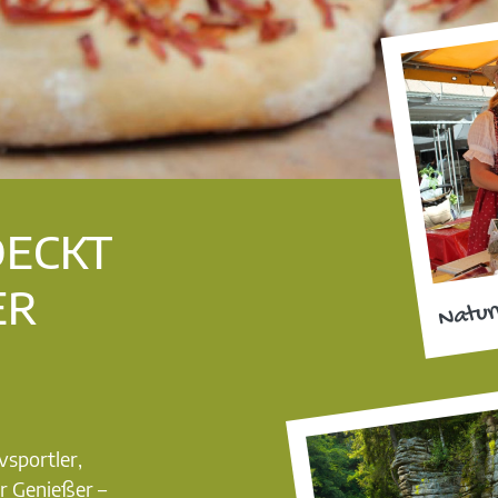
DECKT
ER
Natur
vsportler,
r Genießer –