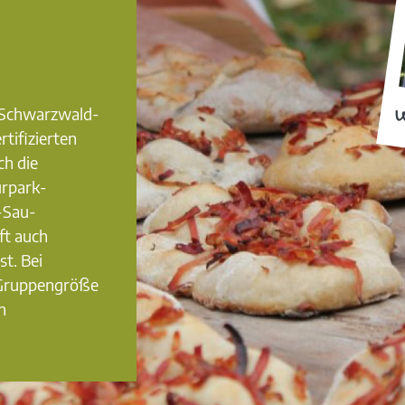
0 Schwarzwald-
W
rtifizierten
ch die
urpark-
-Sau-
ft auch
st. Bei
 Gruppengröße
n