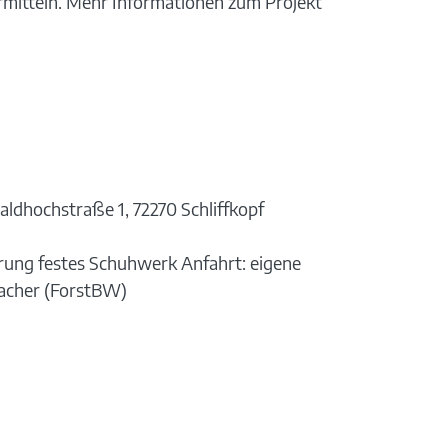
rmitteln. Mehr Informationen zum Projekt
aldhochstraße 1, 72270 Schliffkopf
erung festes Schuhwerk Anfahrt: eigene
macher (ForstBW)