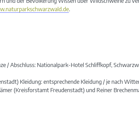
rdern und der Bevölkerung Wissen über Wildschweine zu ve
.naturparkschwarzwald.de
.
ze / Abschluss: Nationalpark-Hotel Schliffkopf, Schwarzw
nstadt) Kleidung: entsprechende Kleidung / je nach Witt
rämer (Kreisforstamt Freudenstadt) und Reiner Brechen