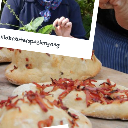
ildkräuterspaziergang