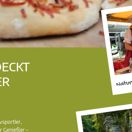
DECKT
ER
Natur
vsportler,
r Genießer –