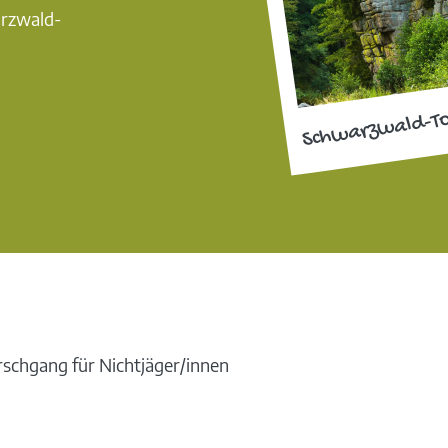
arzwald-
Schwarzwald-T
rschgang für Nichtjäger/innen