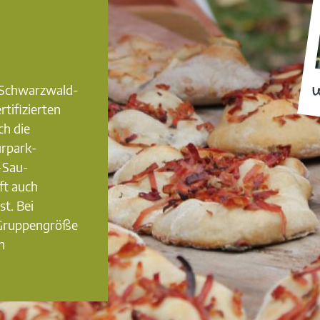
0 Schwarzwald-
W
rtifizierten
ch die
urpark-
-Sau-
ft auch
st. Bei
 Gruppengröße
n