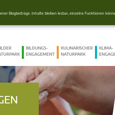
Natur im Blick
gener Blogbeiträge. Inhalte bleiben lesbar, einzelne Funktionen kön
ILDER
BILDUNGS­
KULINARISCHER
KLIMA­
ATURPARK
ENGAGEMENT
NATURPARK
ENGAG
GEN