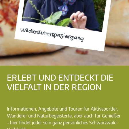
Wildkräuterspaziergang
ERLEBT UND ENTDECKT DIE
VIELFALT IN DER REGION
Informationen, Angebote und Touren für Aktivsportler,
Wanderer und Naturbegeisterte, aber auch für Genießer
– hier findet jeder sein ganz persönliches Schwarzwald-