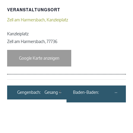
VERANSTALTUNGSORT
Zell am Harmersbach, Kanzleiplatz
Kanzleiplatz
Zell am Harmersbach
,
77736
Google Karte anzeigen
Gengenbach: Gesang
Baden-Baden:
als Gebet – Konzert
Philharmonische
mit Operntenor Mark
Schlosskonzerte
Fox