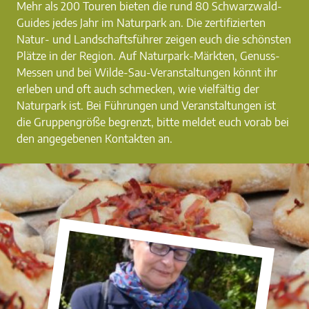
Mehr als 200 Touren bieten die rund 80 Schwarzwald-
Guides jedes Jahr im Naturpark an. Die zertifizierten
Natur- und Landschaftsführer zeigen euch die schönsten
Plätze in der Region. Auf Naturpark-Märkten, Genuss-
Messen und bei Wilde-Sau-Veranstaltungen könnt ihr
erleben und oft auch schmecken, wie vielfältig der
Naturpark ist. Bei Führungen und Veranstaltungen ist
die Gruppengröße begrenzt, bitte meldet euch vorab bei
den angegebenen Kontakten an.