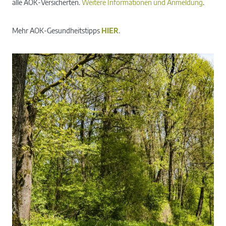
alle AOK-Versicherten.
Weitere Informationen und Anmeldung
.
Mehr AOK-Gesundheitstipps
HIER
.