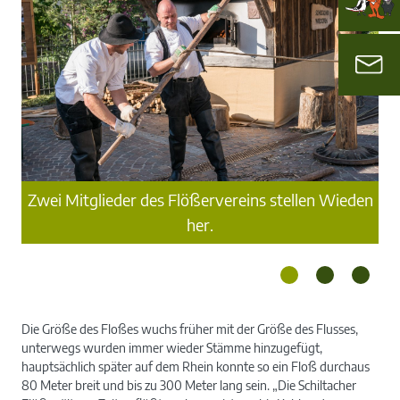
F
Zwei Mitglieder des Flößervereins stellen Wieden
Äs
en.
her.
Die Größe des Floßes wuchs früher mit der Größe des Flusses,
unterwegs wurden immer wieder Stämme hinzugefügt,
hauptsächlich später auf dem Rhein konnte so ein Floß durchaus
80 Meter breit und bis zu 300 Meter lang sein. „Die Schiltacher