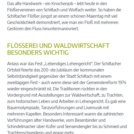
Das alte Handwerk – ein Knochenjob – lebt heute in den
Flößervereinen von Schiltach und Wolfach weiter. So haben die
Schiltacher Flößer jüngst an einem schönen Maientag mit viel
Geschicklichkeit demonstriert, wie man ein Floß mit mehreren
Gestören den Fluss hinuntermanövriert.
FLÖSSEREI UND WALDWIRTSCHAFT B
ESONDERS WICHTIG
Anlass war das Fest „Lebendiges Lehengericht“. Der Schiltacher
Ortsteil feierte das 200-ste Jubiläum der kommunalen
Selbstständigkeit gegenüber der Stadt Schiltach mit einem
zweitägigen Fest – auch wenn diese seit der Gemeindereform 1974
wieder eingeschränkt ist. Die Traditionen rückten in den
Vordergrund mit Ausstellungen zur Waldwirtschaft, zu Trachten,
zum historischen Leben und Arbeiten in Lehengericht. Es gab eine
Bauernolympiade, Tanzvorführungen und Livemusik mit
mehreren Kapellen. Besonders Interessant waren die zahlreichen
Vorführungen alter Handwerke, vom Besenbinder und
Schindelmacher über Küfer und Sensendengler bis zu Schmied und
Trachtenschneiderin und einige mehr.