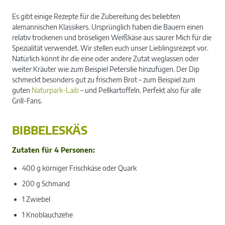
Es gibt einige Rezepte für die Zubereitung des beliebten
alemannischen Klassikers. Ursprünglich haben die Bauern einen
relativ trockenen und bröseligen Weißkäse aus saurer Mich für die
Spezialität verwendet. Wir stellen euch unser Lieblingsrezept vor.
Natürlich könnt ihr die eine oder andere Zutat weglassen oder
weiter Kräuter wie zum Beispiel Petersilie hinzufügen. Der Dip
schmeckt besonders gut zu frischem Brot – zum Beispiel zum
guten
Naturpark-Laib
– und Pellkartoffeln. Perfekt also für alle
Grill-Fans.
BIBBELESKÄS
Zutaten für 4 Personen:
400 g körniger Frischkäse oder Quark
200 g Schmand
1 Zwiebel
1 Knoblauchzehe