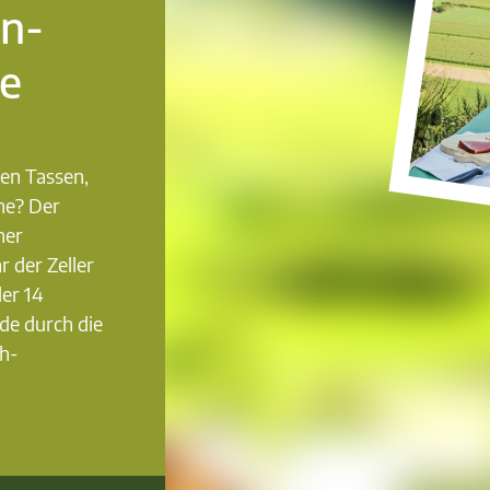
n-
e
en Tassen,
ne? Der
her
 der Zeller
er 14
e durch die
ch-