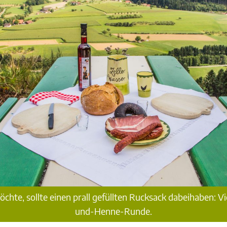
chte, sollte einen prall gefüllten Rucksack dabeihaben: V
und-Henne-Runde.