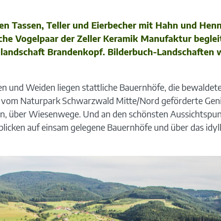
en Tassen, Teller und Eierbecher mit Hahn und Henn
che Vogelpaar der Zeller Keramik Manufaktur begleit
andschaft Brandenkopf. Bilderbuch-Landschaften w
en und Weiden liegen stattliche Bauernhöfe, die bewalde
 vom Naturpark Schwarzwald Mitte/Nord geförderte Geni
rn, über Wiesenwege. Und an den schönsten Aussichtspun
icken auf einsam gelegene Bauernhöfe und über das idyl