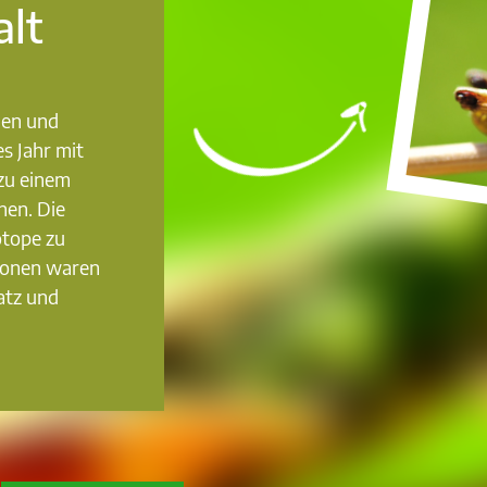
alt
nen und
es Jahr mit
zu einem
nen. Die
otope zu
tionen waren
atz und