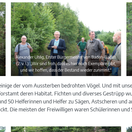
Alexander Uhlig, Erster Bürgermeister von Baden-Baden
(2. v. l.): „Wir sind froh, dass es hier noch Exemplare gibt,
und wir hoffen, dass der Bestand wieder zunimmt.“
inige der vom Aussterben bedrohten Vögel. Und mit unse
orstamt deren Habitat. Fichten und diverses Gestrüpp wu
 rund 50 Helferinnen und Helfer zu Sägen, Astscheren und
ckt. Die meisten der Freiwilligen waren Schülerinnen u