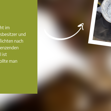
ht im
sbesitzer und
flichten nach
renzenden
 ist
ollte man