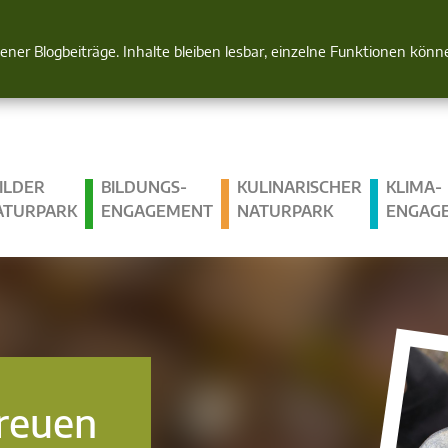
Natur im Blick
gener Blogbeiträge. Inhalte bleiben lesbar, einzelne Funktionen kön
ILDER
BILDUNGS­
KULINARISCHER
KLIMA­
ATURPARK
ENGAGEMENT
NATURPARK
ENGAG
treuen