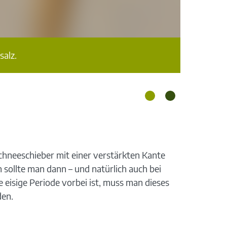
Satzunge
salz.
chneeschieber mit einer verstärkten Kante
sollte man dann – und natürlich auch bei
e eisige Periode vorbei ist, muss man dieses
den.