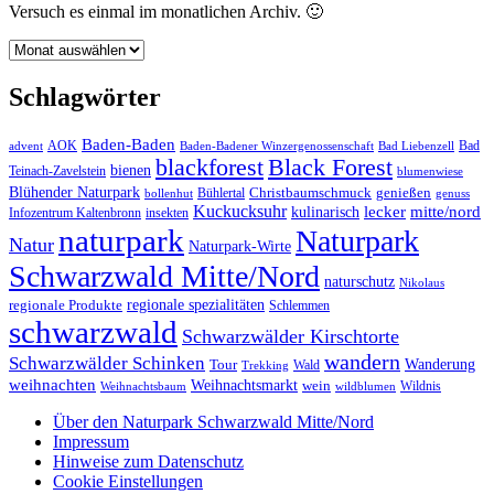
Versuch es einmal im monatlichen Archiv. 🙂
Archiv
Schlagwörter
Baden-Baden
Bad
advent
AOK
Baden-Badener Winzergenossenschaft
Bad Liebenzell
blackforest
Black Forest
bienen
Teinach-Zavelstein
blumenwiese
Blühender Naturpark
Christbaumschmuck
Bühlertal
genießen
bollenhut
genuss
Kuckucksuhr
kulinarisch
lecker
mitte/nord
Infozentrum Kaltenbronn
insekten
naturpark
Naturpark
Natur
Naturpark-Wirte
Schwarzwald Mitte/Nord
naturschutz
Nikolaus
regionale spezialitäten
regionale Produkte
Schlemmen
schwarzwald
Schwarzwälder Kirschtorte
wandern
Schwarzwälder Schinken
Wanderung
Tour
Wald
Trekking
weihnachten
Weihnachtsmarkt
wein
Wildnis
Weihnachtsbaum
wildblumen
Über den Naturpark Schwarzwald Mitte/Nord
Impressum
Hinweise zum Datenschutz
Cookie Einstellungen