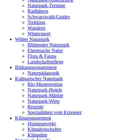
Naturpark-Termine
Radfahren
Schwarzwald-Guides
Trekking
Wandern
Wintersport
Wilder Naturpark
Blühender Naturpark
Ehrensache Natur
Flora & Fauna
Landschaftspflege
Bildungs­engagement
Naturpädagogik
Kulinarischer Naturpark
Bio-Musterregion
Naturpark-Hotels
Naturpark-Märkte
Naturpark-Wirte
Rezepte
Spezialitäten vom Erzeuger
Klima­engagement
Humusprojekt
Klimabotschafter
Klimatipp