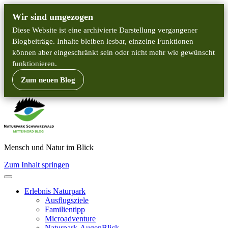
Wir sind umgezogen
Diese Website ist eine archivierte Darstellung vergangener
Blogbeiträge. Inhalte bleiben lesbar, einzelne Funktionen
können aber eingeschränkt sein oder nicht mehr wie gewünscht
funktionieren.
Zum neuen Blog
Mensch und Natur im Blick
Zum Inhalt springen
Erlebnis Naturpark
Ausflugsziele
Familientipp
Microadventure
Naturpark-AugenBlick