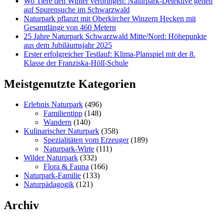
Wo Tiere den Winter verbringen: Naturpark-Detektive gehen
auf Spurensuche im Schwarzwald
Naturpark pflanzt mit Oberkircher Winzern Hecken mit
Gesamtlänge von 460 Metern
25 Jahre Naturpark Schwarzwald Mitte/Nord: Höhepunkte
aus dem Jubiläumsjahr 2025
Erster erfolgreicher Testlauf: Klima-Planspiel mit der 8.
Klasse der Franziska-Höll-Schule
Meistgenutzte Kategorien
Erlebnis Naturpark
(496)
Familientipp
(148)
Wandern
(140)
Kulinarischer Naturpark
(358)
Spezialitäten vom Erzeuger
(189)
Naturpark-Wirte
(111)
Wilder Naturpark
(332)
Flora & Fauna
(166)
Naturpark-Familie
(133)
Naturpädagogik
(121)
Archiv