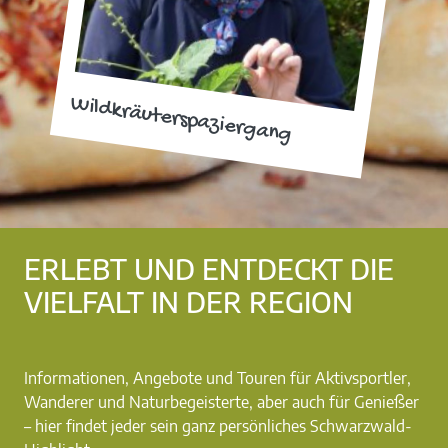
Wildkräuterspaziergang
ERLEBT UND ENTDECKT DIE
VIELFALT IN DER REGION
Informationen, Angebote und Touren für Aktivsportler,
Wanderer und Naturbegeisterte, aber auch für Genießer
– hier findet jeder sein ganz persönliches Schwarzwald-