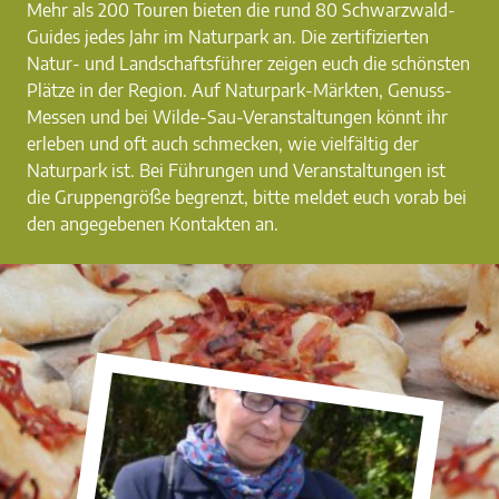
Mehr als 200 Touren bieten die rund 80 Schwarzwald-
Guides jedes Jahr im Naturpark an. Die zertifizierten
Natur- und Landschaftsführer zeigen euch die schönsten
Plätze in der Region. Auf Naturpark-Märkten, Genuss-
Messen und bei Wilde-Sau-Veranstaltungen könnt ihr
erleben und oft auch schmecken, wie vielfältig der
Naturpark ist. Bei Führungen und Veranstaltungen ist
die Gruppengröße begrenzt, bitte meldet euch vorab bei
den angegebenen Kontakten an.