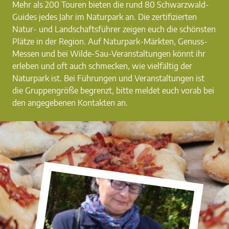
Mehr als 200 Touren bieten die rund 80 Schwarzwald-
Guides jedes Jahr im Naturpark an. Die zertifizierten
Natur- und Landschaftsführer zeigen euch die schönsten
Plätze in der Region. Auf Naturpark-Märkten, Genuss-
Messen und bei Wilde-Sau-Veranstaltungen könnt ihr
erleben und oft auch schmecken, wie vielfältig der
Naturpark ist. Bei Führungen und Veranstaltungen ist
die Gruppengröße begrenzt, bitte meldet euch vorab bei
den angegebenen Kontakten an.