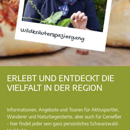
Wildkräuterspaziergang
ERLEBT UND ENTDECKT DIE
VIELFALT IN DER REGION
Informationen, Angebote und Touren für Aktivsportler,
Wanderer und Naturbegeisterte, aber auch für Genießer
– hier findet jeder sein ganz persönliches Schwarzwald-