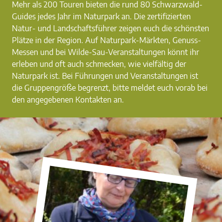
Mehr als 200 Touren bieten die rund 80 Schwarzwald-
Guides jedes Jahr im Naturpark an. Die zertifizierten
Natur- und Landschaftsführer zeigen euch die schönsten
Plätze in der Region. Auf Naturpark-Märkten, Genuss-
Messen und bei Wilde-Sau-Veranstaltungen könnt ihr
erleben und oft auch schmecken, wie vielfältig der
Naturpark ist. Bei Führungen und Veranstaltungen ist
die Gruppengröße begrenzt, bitte meldet euch vorab bei
den angegebenen Kontakten an.