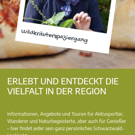
Wildkräuterspaziergang
ERLEBT UND ENTDECKT DIE
VIELFALT IN DER REGION
Informationen, Angebote und Touren für Aktivsportler,
Wanderer und Naturbegeisterte, aber auch für Genießer
– hier findet jeder sein ganz persönliches Schwarzwald-