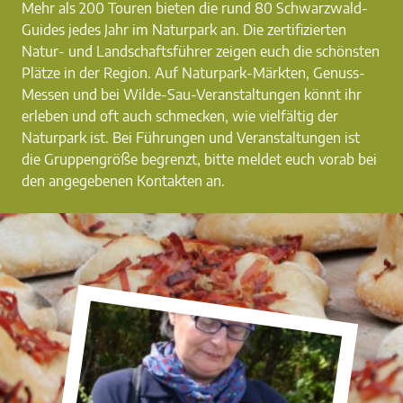
Mehr als 200 Touren bieten die rund 80 Schwarzwald-
Guides jedes Jahr im Naturpark an. Die zertifizierten
Natur- und Landschaftsführer zeigen euch die schönsten
Plätze in der Region. Auf Naturpark-Märkten, Genuss-
Messen und bei Wilde-Sau-Veranstaltungen könnt ihr
erleben und oft auch schmecken, wie vielfältig der
Naturpark ist. Bei Führungen und Veranstaltungen ist
die Gruppengröße begrenzt, bitte meldet euch vorab bei
den angegebenen Kontakten an.