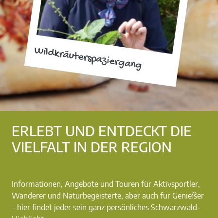
Wildkräuterspaziergang
ERLEBT UND ENTDECKT DIE
VIELFALT IN DER REGION
Informationen, Angebote und Touren für Aktivsportler,
Wanderer und Naturbegeisterte, aber auch für Genießer
– hier findet jeder sein ganz persönliches Schwarzwald-