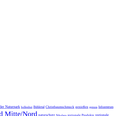
der Naturpark
Christbaumschmuck
Bühlertal
genießen
Infozentrum
bollenhut
genuss
d Mitte/Nord
regionale
naturschutz
regionale Produkte
Nikolaus