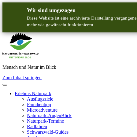
Wir sind umgezogen
Diese Website ist eine archivierte Darstellung vergangene
mehr wie gewünscht funktionieren.
Mensch und Natur im Blick
Zum Inhalt springen
Erlebnis Naturpark
Ausflugsziele
Familientipp
Microadventure
Naturpark-AugenBlick
Naturpark-Termine
Radfahren
Schwarzwald-Guides