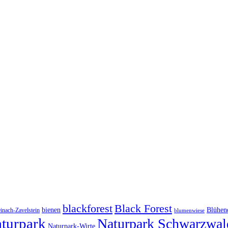
blackforest
Black Forest
Blühen
bienen
inach-Zavelstein
blumenwiese
aturpark
Naturpark Schwarzwal
Naturpark-Wirte