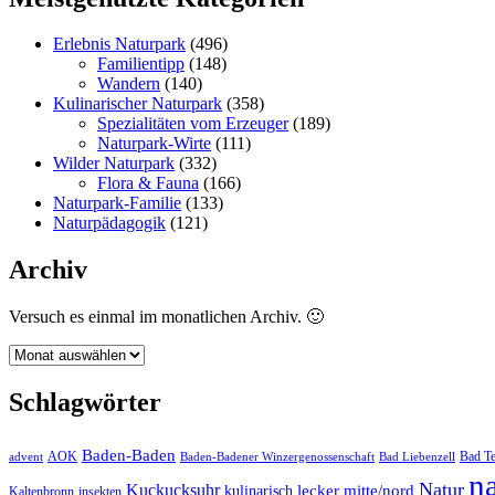
Erlebnis Naturpark
(496)
Familientipp
(148)
Wandern
(140)
Kulinarischer Naturpark
(358)
Spezialitäten vom Erzeuger
(189)
Naturpark-Wirte
(111)
Wilder Naturpark
(332)
Flora & Fauna
(166)
Naturpark-Familie
(133)
Naturpädagogik
(121)
Archiv
Versuch es einmal im monatlichen Archiv. 🙂
Archiv
Schlagwörter
Baden-Baden
Bad Te
advent
AOK
Baden-Badener Winzergenossenschaft
Bad Liebenzell
n
Natur
Kuckucksuhr
kulinarisch
lecker
mitte/nord
Kaltenbronn
insekten