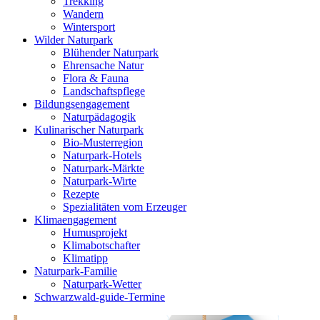
Trekking
Wandern
Wintersport
Wilder Naturpark
Blühender Naturpark
Ehrensache Natur
Flora & Fauna
Landschaftspflege
Bildungs­engagement
Naturpädagogik
Kulinarischer Naturpark
Bio-Musterregion
Naturpark-Hotels
Naturpark-Märkte
Naturpark-Wirte
Rezepte
Spezialitäten vom Erzeuger
Klima­engagement
Humusprojekt
Klimabotschafter
Klimatipp
Naturpark-Familie
Naturpark-Wetter
Schwarzwald-guide-Termine