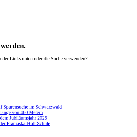
 werden.
nen der Links unten oder die Suche verwenden?
auf Spurensuche im Schwarzwald
tlänge von 460 Metern
 dem Jubiläumsjahr 2025
e der Franziska-Höll-Schule