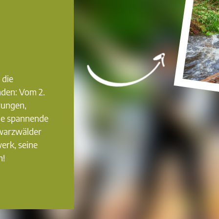
 die
nden: Vom 2.
rungen,
ie spannende
hwarzwälder
erk, seine
n!