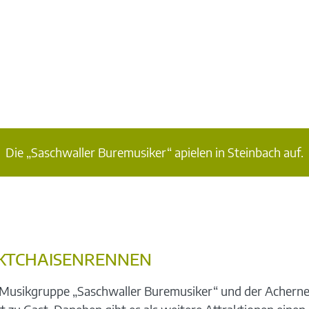
Die „Saschwaller Buremusiker“ apielen in Steinbach auf.
KTCHAISENRENNEN
Musikgruppe „Saschwaller Buremusiker“ und der Acherner