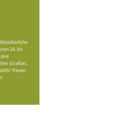
elalterliche
Vom 26. bis
 drei
ichen Straßen,
dtls“ freuen.
an