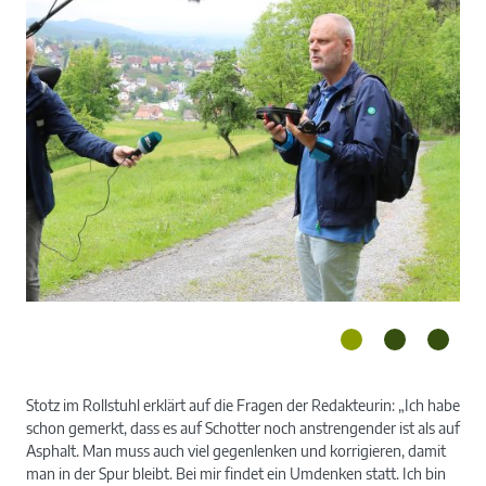
Stotz im Rollstuhl erklärt auf die Fragen der Redakteurin: „Ich habe
schon gemerkt, dass es auf Schotter noch anstrengender ist als auf
Asphalt. Man muss auch viel gegenlenken und korrigieren, damit
man in der Spur bleibt. Bei mir findet ein Umdenken statt. Ich bin
Matthias Kropf berichtet über seine Erfahrungen.