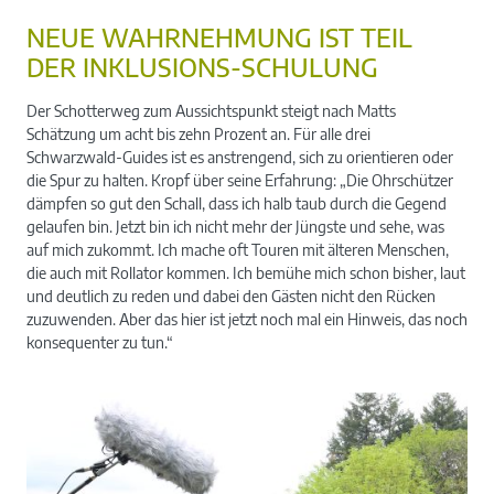
NEUE WAHRNEHMUNG IST TEIL
DER INKLUSIONS-SCHULUNG
Diese Strecke gilt es zu bewältigen, leicht bergauf,
Ren
Der Schotterweg zum Aussichtspunkt steigt nach Matts
mit Regenrinnen im Forstweg.
Schätzung um acht bis zehn Prozent an. Für alle drei
Schwarzwald-Guides ist es anstrengend, sich zu orientieren oder
die Spur zu halten. Kropf über seine Erfahrung: „Die Ohrschützer
dämpfen so gut den Schall, dass ich halb taub durch die Gegend
gelaufen bin. Jetzt bin ich nicht mehr der Jüngste und sehe, was
auf mich zukommt. Ich mache oft Touren mit älteren Menschen,
die auch mit Rollator kommen. Ich bemühe mich schon bisher, laut
und deutlich zu reden und dabei den Gästen nicht den Rücken
zuzuwenden. Aber das hier ist jetzt noch mal ein Hinweis, das noch
konsequenter zu tun.“