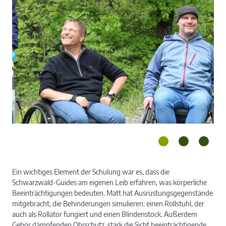
Ein wichtiges Element der Schulung war es, dass die
Schwarzwald-Guides am eigenen Leib erfahren, was körperliche
Die „Schauspieler“ (v. l.): Matthias Kropf, Hans-
Um
Beeinträchtigungen bedeuten. Matt hat Ausrüstungsgegenstände
Peter Matt, Nicolai Stotz, Renate Steinberger-
mitgebracht, die Behinderungen simulieren: einen Rollstuhl, der
auch als Rollator fungiert und einen Blindenstock. Außerdem
Künstel.
Gehör dämpfenden Ohrschutz, stark die Sicht beeinträchtigende