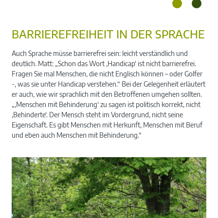
BARRIEREFREIHEIT IN DER SPRACHE
Das Filmteam um Redakteuren Katharina Kregel
Auch Sprache müsse barrierefrei sein: leicht verständlich und
nimmt gleich die Ankunft von Kursleiter Hans-
deutlich. Matt: „Schon das Wort ‚Handicap‘ ist nicht barrierefrei.
Fragen Sie mal Menschen, die nicht Englisch können – oder Golfer
Peter Matt auf.
-, was sie unter Handicap verstehen.“ Bei der Gelegenheit erläutert
er auch, wie wir sprachlich mit den Betroffenen umgehen sollten.
„‚Menschen mit Behinderung‘ zu sagen ist politisch korrekt, nicht
‚Behinderte‘. Der Mensch steht im Vordergrund, nicht seine
Eigenschaft. Es gibt Menschen mit Herkunft, Menschen mit Beruf
und eben auch Menschen mit Behinderung.“