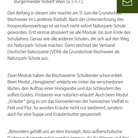
Bürgermeister Robert Wein (v. l. n. r.).
Den Anfang in diesem Jahr machte am 11. Juni die Grundschule
Bischweier im Landkreis Rastatt. Nach der Unterzeichnung des
Kooperationsvertrags ist sie noch nicht sofort Naturpark-Schule
geworden. Erst einmal absolviert sie alle Module bis zum Ende des
Schuljahres. Genau wie alle anderen Schulen, die sich auf den Weg
zur Naturpark-Schule machen. Dann zeichnet der Verband
Deutscher Naturparke (VDN) die Grundschule Bischweier als
Naturpark-Schule aus.
Zwei Module haben die Bischweierer Schulkinder schon erlebt.
Beim Modul „Honigbiene“ erklärte ein Imker die verschiedenen
Blüten, den Aufbau einer Honigwabe und das Schleudern des
süßen Goldes. Probieren war natürlich erlaubt! Auch beim Modul
„Kräuter“ ging es um das Kennenlernen der heimischen Vielfalt in
Feld und Flur. So wurden Kräuter nicht nur bestimmt, sondern
auch für eine Suppe und Kräuterbutter gesammelt.
„Besonders gefällt uns an dem Konzept, dass außerschulische
Partner mit eingebunden werden können, die ihr Wissen und ihre