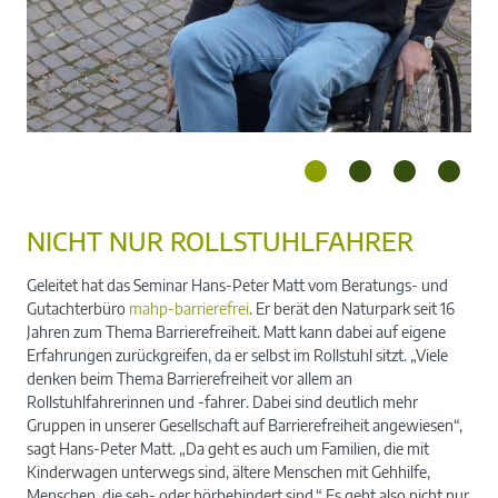
NICHT NUR ROLLSTUHLFAHRER
Geleitet hat das Seminar Hans-Peter Matt vom Beratungs- und
Die Teilnehmenden konnten am eigenen Leib
Gutachterbüro
mahp-barrierefrei
. Er berät den Naturpark seit 16
erfahren, wie es Menschen mit Handicaps geht.
Jahren zum Thema Barrierefreiheit. Matt kann dabei auf eigene
Erfahrungen zurückgreifen, da er selbst im Rollstuhl sitzt. „Viele
denken beim Thema Barrierefreiheit vor allem an
Rollstuhlfahrerinnen und -fahrer. Dabei sind deutlich mehr
Gruppen in unserer Gesellschaft auf Barrierefreiheit angewiesen“,
sagt Hans-Peter Matt. „Da geht es auch um Familien, die mit
Kinderwagen unterwegs sind, ältere Menschen mit Gehhilfe,
Menschen, die seh- oder hörbehindert sind.“ Es geht also nicht nur