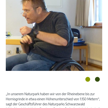
„In unserem Naturpark haben wir von der Rheinebene bis zur
Hornisgrinde in etwa einen Höhenunterschied von 1.150 Metern“,
Hans-Peter Matt ist Inhaber des Berater- und
sagt der Geschäftsführer des Naturparks Schwarzwald