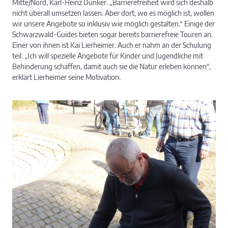
Gutachterbüros mahp-barrierefrei. Er leitete die
Mitte/Nord, Karl-Heinz Dunker. „Barrierefreiheit wird sich deshalb
nicht überall umsetzen lassen. Aber dort, wo es möglich ist, wollen
Schulung.
wir unsere Angebote so inklusiv wie möglich gestalten.“ Einige der
Schwarzwald-Guides bieten sogar bereits barrierefreie Touren an.
Einer von ihnen ist Kai Lierheimer. Auch er nahm an der Schulung
teil. „Ich will spezielle Angebote für Kinder und Jugendliche mit
Behinderung schaffen, damit auch sie die Natur erleben können“,
erklärt Lierheimer seine Motivation.