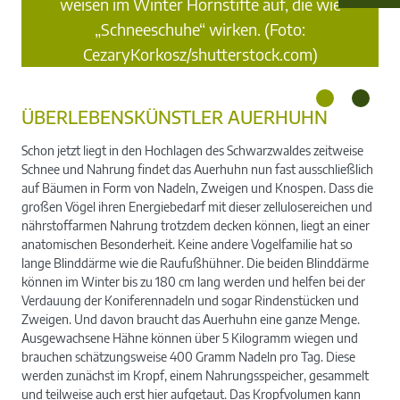
der
weisen im Winter Hornstifte auf, die wie
Ma
in.
„Schneeschuhe“ wirken. (Foto:
Hö
CezaryKorkosz/shutterstock.com)
ÜBERLEBENSKÜNSTLER AUERHUHN
Schon jetzt liegt in den Hochlagen des Schwarzwaldes zeitweise
Schnee und Nahrung findet das Auerhuhn nun fast ausschließlich
auf Bäumen in Form von Nadeln, Zweigen und Knospen. Dass die
großen Vögel ihren Energiebedarf mit dieser zellulosereichen und
nährstoffarmen Nahrung trotzdem decken können, liegt an einer
anatomischen Besonderheit. Keine andere Vogelfamilie hat so
lange Blinddärme wie die Raufußhühner. Die beiden Blinddärme
können im Winter bis zu 180 cm lang werden und helfen bei der
Verdauung der Koniferennadeln und sogar Rindenstücken und
Zweigen. Und davon braucht das Auerhuhn eine ganze Menge.
Ausgewachsene Hähne können über 5 Kilogramm wiegen und
brauchen schätzungsweise 400 Gramm Nadeln pro Tag. Diese
werden zunächst im Kropf, einem Nahrungsspeicher, gesammelt
und teilweise auch erst hier aufgetaut. Das Kropfvolumen kann