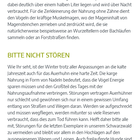
dabei deutlich über einem halben Liter liegen und wird über Nacht
verbraucht. Für die Zerkleinerung der Nahrung ohne Zähne dient
den Vögeln der kräftige Muskelmagen, wo der Mageninhalt von
Magensteinchen zerrieben und zerdrückt wird, die sie
natürlicherweise beispielsweise an Wurzeltellern oder Bachläufen
sammeln oder an Forststraßen finden.
BITTE NICHT STÖREN
Wie Ihr seht, ist der Winter trotz aller Anpassungen an die kalte
Jahreszeit auch für das Auerhuhn eine harte Zeit. Die karge
Nahrung in Form von Nadeln bedeutet, dass die Vögel Energie
sparen müssen und den Großteil des Tages mit der
Nahrungsaufnahme verbringen. Störungen vertragen Auerhühner
nur schlecht und gewöhnen sich nur in einem gewissen Umfang
entlang von Straßen und Wegen daran. Werden sie aufgeschreckt
und müssen wegfliegen, werden mitunter so viele Reserven
verbraucht, dass dies zum Tod führen kann. Helft daher bitte alle
mit, Störungen für die letzten Exemplare in unserem Schwarzwald
zu vermeiden und bleibt vor allem in den Hochlagen auf den
ausgewiesenen Wegen und Loipen. Auch freilaufende Hunde sind