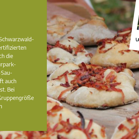
0 Schwarzwald-
W
rtifizierten
ch die
urpark-
-Sau-
ft auch
st. Bei
 Gruppengröße
n