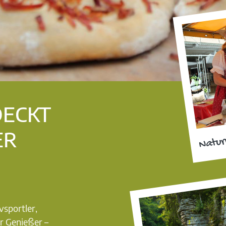
DECKT
ER
Natur
vsportler,
r Genießer –