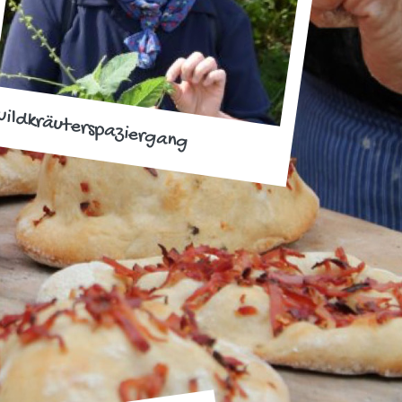
ildkräuterspaziergang