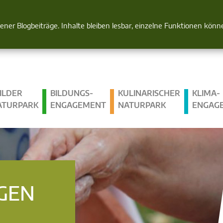
Natur im Blick
gener Blogbeiträge. Inhalte bleiben lesbar, einzelne Funktionen kön
ILDER
BILDUNGS­
KULINARISCHER
KLIMA­
ATURPARK
ENGAGEMENT
NATURPARK
ENGAG
GEN