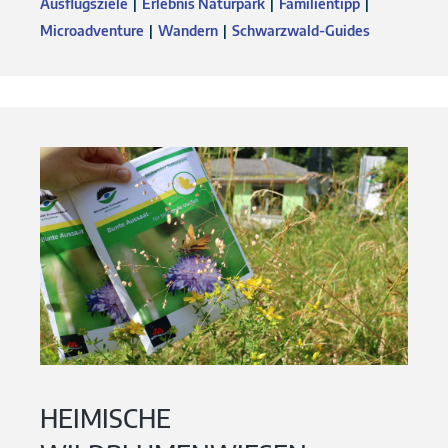
Ausflugsziele
Erlebnis Naturpark
Familientipp
Microadventure
Wandern
Schwarzwald-Guides
HEIMISCHE