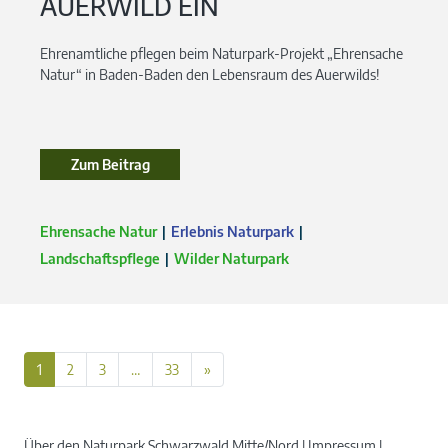
AUERWILD EIN
Ehrenamtliche pflegen beim Naturpark-Projekt „Ehrensache
Natur“ in Baden-Baden den Lebensraum des Auerwilds!
Zum Beitrag
Ehrensache Natur
Erlebnis Naturpark
Landschaftspflege
Wilder Naturpark
1
2
3
…
33
»
Über den Naturpark Schwarzwald Mitte/Nord
Impressum