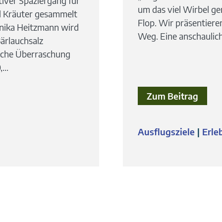
tiver Spaziergang für
um das viel Wirbel ge
nd Kräuter gesammelt
Flop. Wir präsentier
nika Heitzmann wird
Weg. Eine anschaulich
ärlauchsalz
rische Überraschung
...
Zum Beitrag
Ausflugsziele
Erle