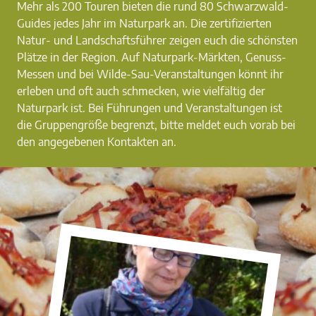
Mehr als 200 Touren bieten die rund 80 Schwarzwald-
Guides jedes Jahr im Naturpark an. Die zertifizierten
Natur- und Landschaftsführer zeigen euch die schönsten
Plätze in der Region. Auf Naturpark-Märkten, Genuss-
Messen und bei Wilde-Sau-Veranstaltungen könnt ihr
erleben und oft auch schmecken, wie vielfältig der
Naturpark ist. Bei Führungen und Veranstaltungen ist
die Gruppengröße begrenzt, bitte meldet euch vorab bei
den angegebenen Kontakten an.