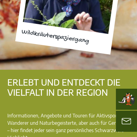
Wildkräuterspaziergang
ERLEBT UND ENTDECKT DIE
VIELFALT IN DER REGION
Informationen, Angebote und Touren für Aktivsportler,
Wanderer und Naturbegeisterte, aber auch für Genießer
– hier findet jeder sein ganz persönliches Schwarzwald-